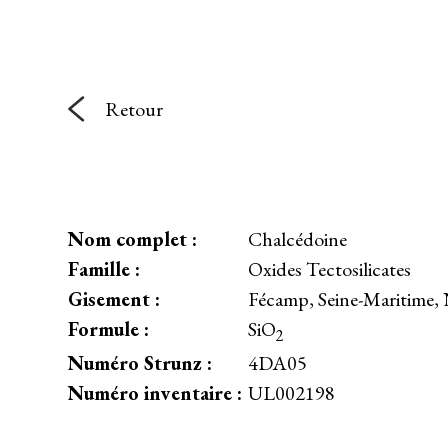
Retour
Nom complet :
Chalcédoine
Famille :
Oxides Tectosilicates
Gisement :
Fécamp, Seine-Maritime,
Formule :
SiO
2
Numéro Strunz :
4DA05
Numéro inventaire :
UL002198