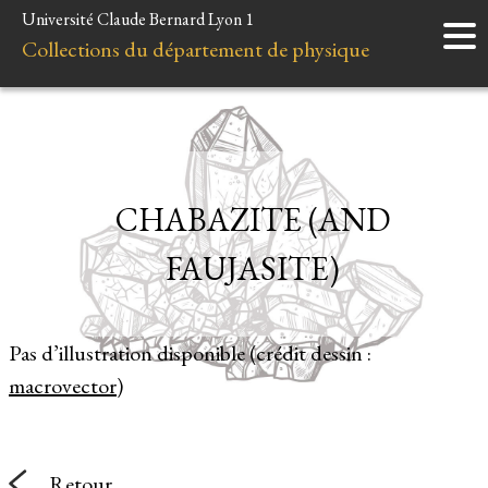
Université Claude Bernard Lyon 1
Accueil
Collections du département de physique
Instruments
Minéraux
Liens et ressources
CHABAZITE (AND
FAUJASITE)
Pas d’illustration disponible (crédit dessin :
macrovector
)
Retour