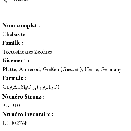
Nom complet :
Chabazite
Famille :
Tectosilicates Zeolites
Gisement :
Platte, Annerod, Gießen (Giessen), Hesse, Germany
Formule :
Ca
(Al
Si
O
),
(H
O)
2
4
8
24
12
2
Numéro Strunz :
9GD10
Numéro inventaire :
UL002768