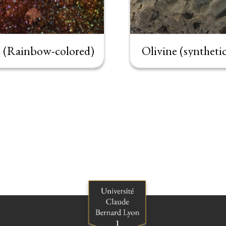
e (Rainbow-colored)
Olivine (syntheti