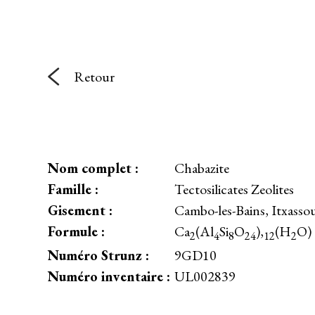
Retour
Nom complet :
Chabazite
Famille :
Tectosilicates Zeolites
Gisement :
Cambo-les-Bains, Itxasso
Formule :
Ca
(Al
Si
O
),
(H
O)
2
4
8
24
12
2
Numéro Strunz :
9GD10
Numéro inventaire :
UL002839