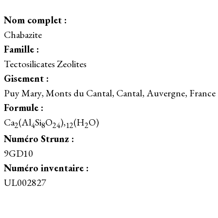
Nom complet :
Chabazite
Famille :
Tectosilicates Zeolites
Gisement :
Puy Mary, Monts du Cantal, Cantal, Auvergne, France
Formule :
Ca
(Al
Si
O
),
(H
O)
2
4
8
24
12
2
Numéro Strunz :
9GD10
Numéro inventaire :
UL002827