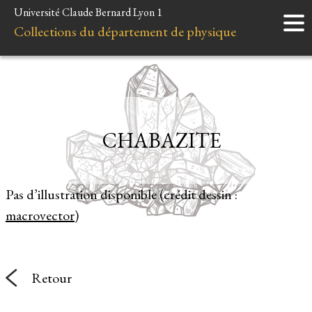
Université Claude Bernard Lyon 1
Accueil
Collections du département de physique
Instruments
Minéraux
Liens et ressources
CHABAZITE
Pas d’illustration disponible (crédit dessin :
macrovector
)
Retour