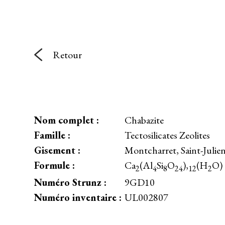
Retour
Nom complet :
Chabazite
Famille :
Tectosilicates Zeolites
Gisement :
Montcharret, Saint-Julie
Formule :
Ca
(Al
Si
O
),
(H
O)
2
4
8
24
12
2
Numéro Strunz :
9GD10
Numéro inventaire :
UL002807