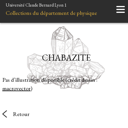
Université Claude Bernard Lyon 1
Accueil
Collections du département de physique
Instruments
Minéraux
Liens et ressources
CHABAZITE
Pas d’illustration disponible (crédit dessin :
macrovector
)
Retour