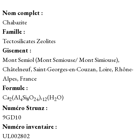
Nom complet :
Chabazite
Famille :
Tectosilicates Zeolites
Gisement :
Mont Semiol (Mont Semiouse/ Mont Simiouse),
Châtelneuf, Saint-Georges-en-Couzan, Loire, Rhône-
Alpes, France
Formule :
Ca
(Al
Si
O
),
(H
O)
2
4
8
24
12
2
Numéro Strunz :
9GD10
Numéro inventaire :
UL002802