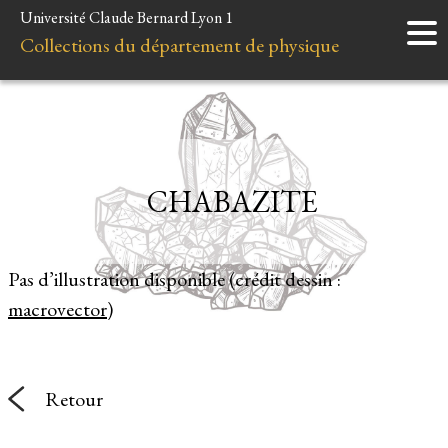
Université Claude Bernard Lyon 1
Accueil
Collections du département de physique
Instruments
Minéraux
Liens et ressources
CHABAZITE
Pas d’illustration disponible (crédit dessin :
macrovector
)
Retour