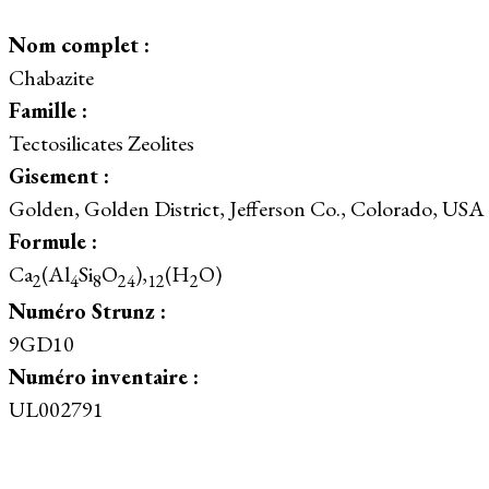
Nom complet :
Chabazite
Famille :
Tectosilicates Zeolites
Gisement :
Golden, Golden District, Jefferson Co., Colorado, USA
Formule :
Ca
(Al
Si
O
),
(H
O)
2
4
8
24
12
2
Numéro Strunz :
9GD10
Numéro inventaire :
UL002791