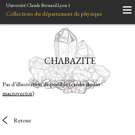
Université Claude Bernard Lyon 1
Accueil
Collections du département de physique
Instruments
Minéraux
Liens et ressources
CHABAZITE
Pas d’illustration disponible (crédit dessin :
macrovector
)
Retour