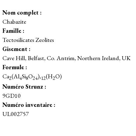
Nom complet :
Chabazite
Famille :
Tectosilicates Zeolites
Gisement :
Cave Hill, Belfast, Co. Antrim, Northern Ireland, UK
Formule :
Ca
(Al
Si
O
),
(H
O)
2
4
8
24
12
2
Numéro Strunz :
9GD10
Numéro inventaire :
UL002757