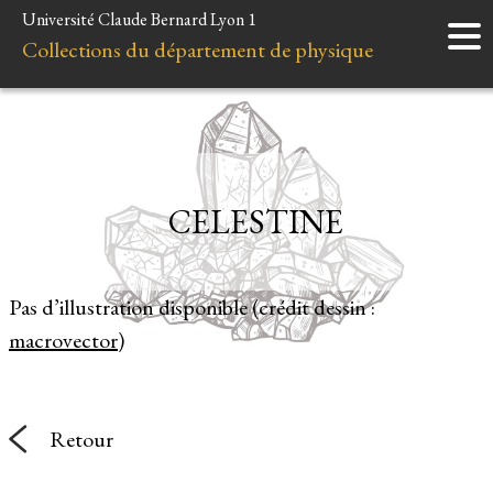
Université Claude Bernard Lyon 1
Accueil
Collections du département de physique
Instruments
Minéraux
Liens et ressources
CELESTINE
Pas d’illustration disponible (crédit dessin :
macrovector
)
Retour