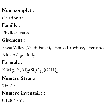
Nom complet :
Céladonite
Famille :
Phyllosilicates
Gisement :
Fassa Valley (Val di Fassa), Trento Province, Trentino-
Alto Adige, Italy
Formule :
K(Mg,Fe,Al)
(Si
O
)(OH)
2
4
10
2
Numéro Strunz :
9EC15
Numéro inventaire :
UL001552