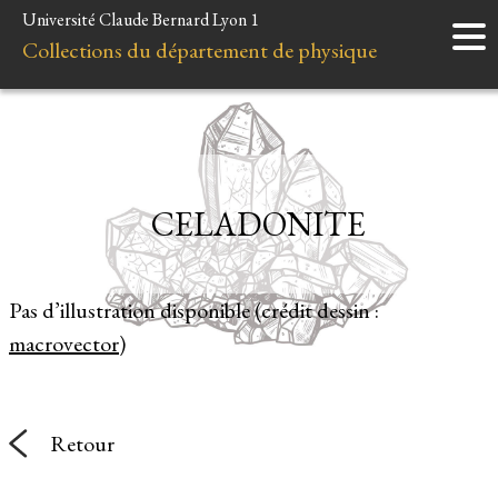
Université Claude Bernard Lyon 1
Accueil
Collections du département de physique
Instruments
Minéraux
Liens et ressources
CELADONITE
Pas d’illustration disponible (crédit dessin :
macrovector
)
Retour