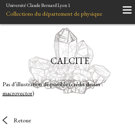
Université Claude Bernard Lyon 1
Accueil
Collections du département de physique
Instruments
Minéraux
Liens et ressources
CALCITE
Pas d’illustration disponible (crédit dessin :
macrovector
)
Retour