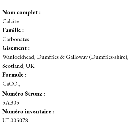
Nom complet :
Calcite
Famille :
Carbonates
Gisement :
Wanlockhead, Dumfries & Galloway (Dumfries-shire),
Scotland, UK
Formule :
CaCO
3
Numéro Strunz :
5AB05
Numéro inventaire :
UL005078