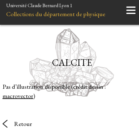
Université Claude Bernard Lyon 1
Accueil
Collections du département de physique
Instruments
Minéraux
Liens et ressources
CALCITE
Pas d’illustration disponible (crédit dessin :
macrovector
)
Retour