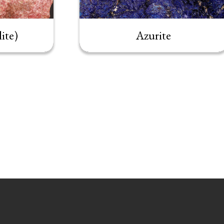
ite)
Azurite