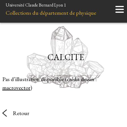
Université Claude Bernard Lyon 1
Accueil
Collections du département de physique
Instruments
Minéraux
Liens et ressources
CALCITE
Pas d’illustration disponible (crédit dessin :
macrovector
)
Retour