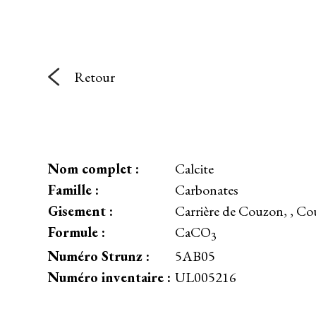
Retour
Nom complet :
Calcite
Famille :
Carbonates
Gisement :
Carrière de Couzon, , C
Formule :
CaCO
3
Numéro Strunz :
5AB05
Numéro inventaire :
UL005216