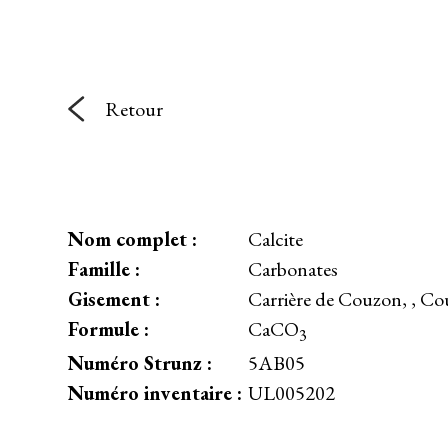
Retour
Nom complet :
Calcite
Famille :
Carbonates
Gisement :
Carrière de Couzon, , C
Formule :
CaCO
3
Numéro Strunz :
5AB05
Numéro inventaire :
UL005202