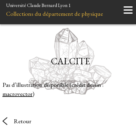
Université Claude Bernard Lyon 1
Accueil
Collections du département de physique
Instruments
Minéraux
Liens et ressources
CALCITE
Pas d’illustration disponible (crédit dessin :
macrovector
)
Retour