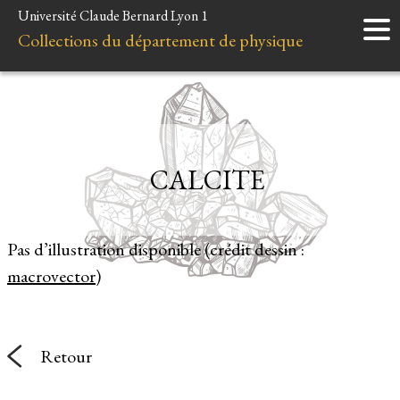
Université Claude Bernard Lyon 1
Accueil
Collections du département de physique
Instruments
Minéraux
Liens et ressources
CALCITE
Pas d’illustration disponible (crédit dessin :
macrovector
)
Retour