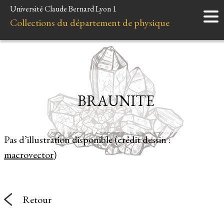
Université Claude Bernard Lyon 1
Accueil
Collections du département de physique
Instruments
Minéraux
Liens et ressources
BRAUNITE
Pas d’illustration disponible (crédit dessin :
macrovector
)
Retour