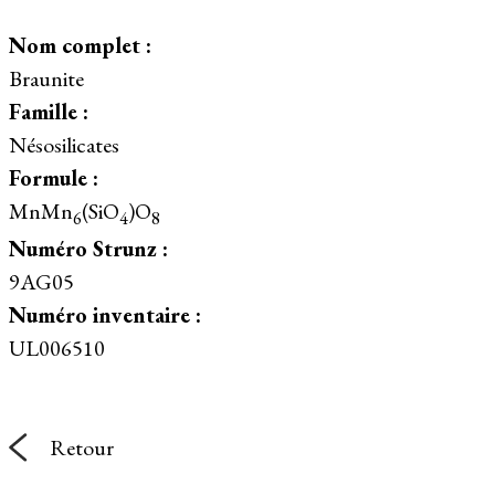
Nom complet :
Braunite
Famille :
Nésosilicates
Formule :
MnMn
(SiO
)O
6
4
8
Numéro Strunz :
9AG05
Numéro inventaire :
UL006510
Retour