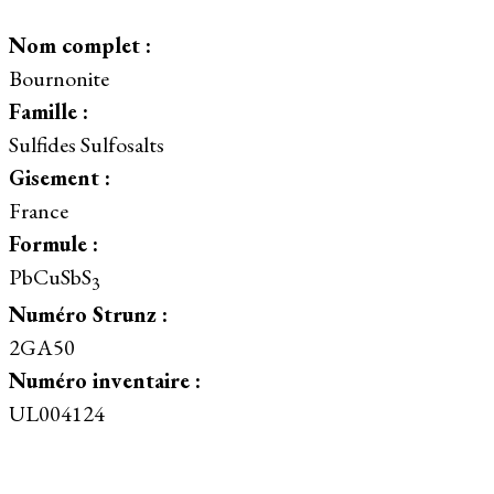
Nom complet :
Bournonite
Famille :
Sulfides Sulfosalts
Gisement :
France
Formule :
PbCuSbS
3
Numéro Strunz :
2GA50
Numéro inventaire :
UL004124