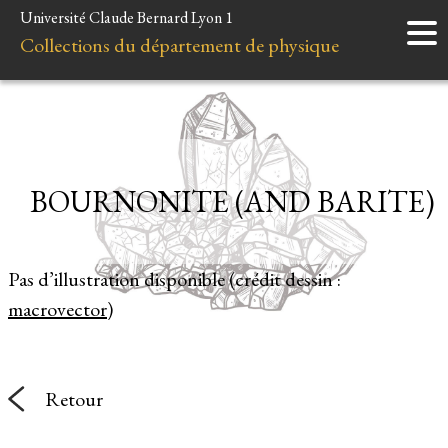
Université Claude Bernard Lyon 1
Accueil
Collections du département de physique
Instruments
Minéraux
Liens et ressources
BOURNONITE (AND BARITE)
Pas d’illustration disponible (crédit dessin :
macrovector
)
Retour