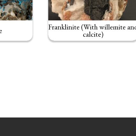
Franklinite (With willemite an
e
calcite)