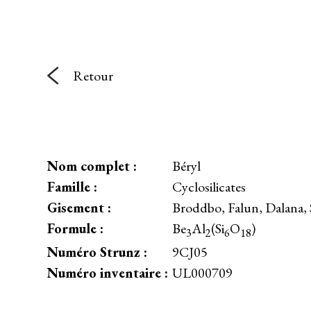
Retour
Nom complet :
Béryl
Famille :
Cyclosilicates
Gisement :
Broddbo, Falun, Dalana,
Formule :
Be
Al
(Si
O
)
3
2
6
18
Numéro Strunz :
9CJ05
Numéro inventaire :
UL000709