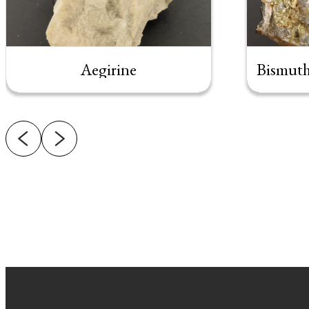
Aegirine
Bismuth