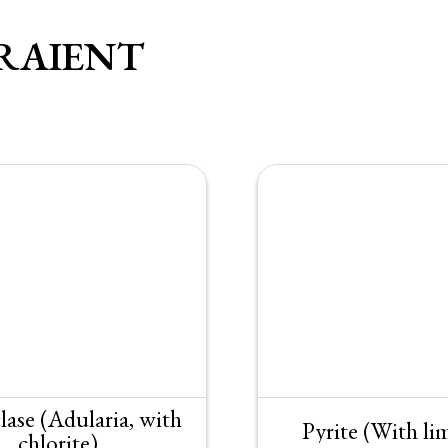
RAIENT
lase (Adularia, with
Pyrite (With li
chlorite)