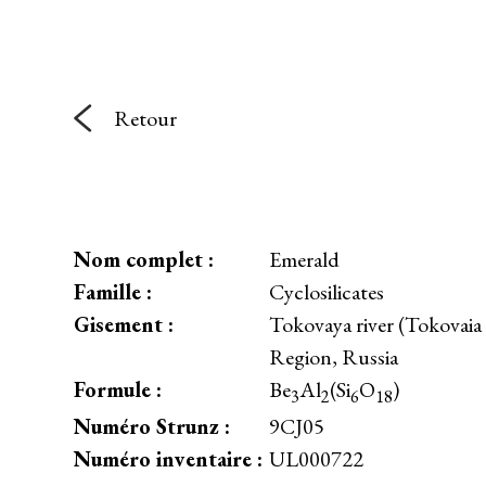
Retour
Nom complet :
Emerald
Famille :
Cyclosilicates
Gisement :
Tokovaya river (Tokovaia 
Region, Russia
Formule :
Be
Al
(Si
O
)
3
2
6
18
Numéro Strunz :
9CJ05
Numéro inventaire :
UL000722