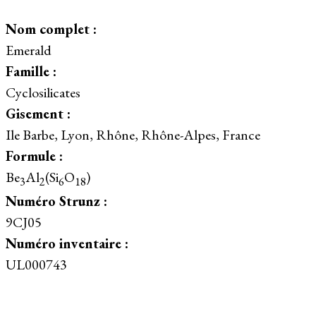
Nom complet :
Emerald
Famille :
Cyclosilicates
Gisement :
Ile Barbe, Lyon, Rhône, Rhône-Alpes, France
Formule :
Be
Al
(Si
O
)
3
2
6
18
Numéro Strunz :
9CJ05
Numéro inventaire :
UL000743