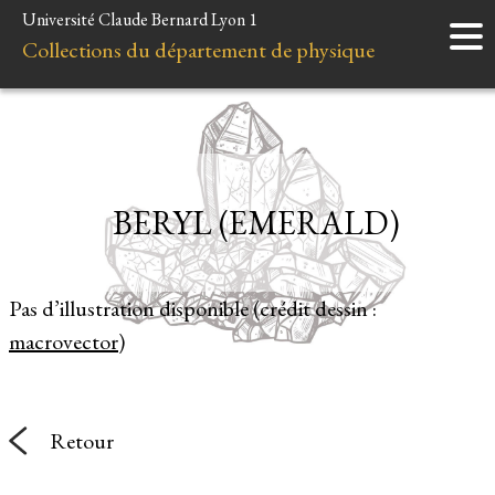
Université Claude Bernard Lyon 1
Accueil
Collections du département de physique
Instruments
Minéraux
Liens et ressources
BERYL (EMERALD)
Pas d’illustration disponible (crédit dessin :
macrovector
)
Retour