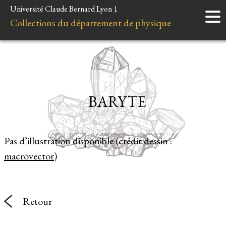
Université Claude Bernard Lyon 1
Accueil
Collections du département de physique
Instruments
Minéraux
Liens et ressources
BARYTE
Pas d’illustration disponible (crédit dessin :
macrovector
)
Retour