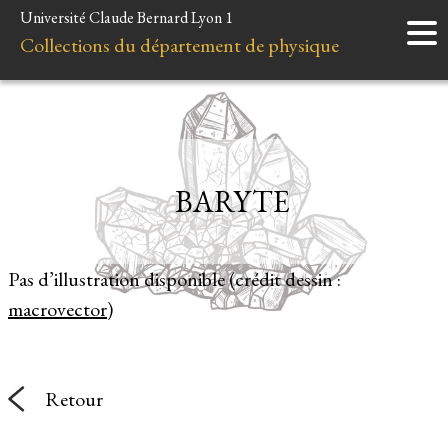
Université Claude Bernard Lyon 1
Accueil
Collections du département de physique
Instruments
Minéraux
Liens et ressources
BARYTE
Pas d’illustration disponible (crédit dessin :
macrovector
)
Retour