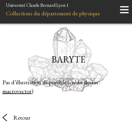
Université Claude Bernard Lyon 1
Accueil
Collections du département de physique
Instruments
Minéraux
Liens et ressources
BARYTE
Pas d’illustration disponible (crédit dessin :
macrovector
)
Retour