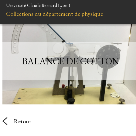
Université Claude Bernard Lyon 1
A
Collections du département de physique
Instr
Mi
Liens et res
BALANCE DE COTTON
Retour