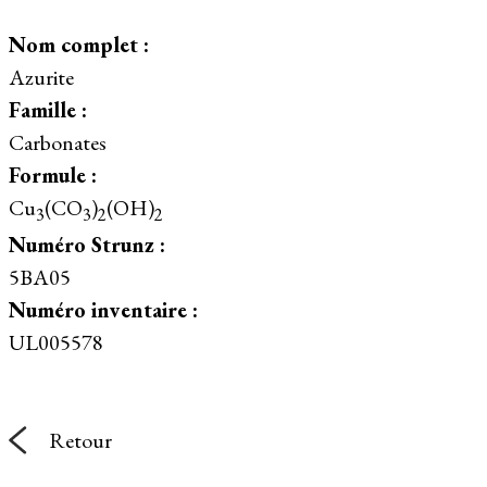
Nom complet :
Azurite
Famille :
Carbonates
Formule :
Cu
(CO
)
(OH)
3
3
2
2
Numéro Strunz :
5BA05
Numéro inventaire :
UL005578
Retour