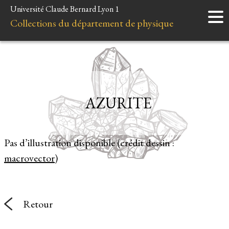
Université Claude Bernard Lyon 1
Accueil
Collections du département de physique
Instruments
Minéraux
Liens et ressources
AZURITE
Pas d’illustration disponible (crédit dessin :
macrovector
)
Retour