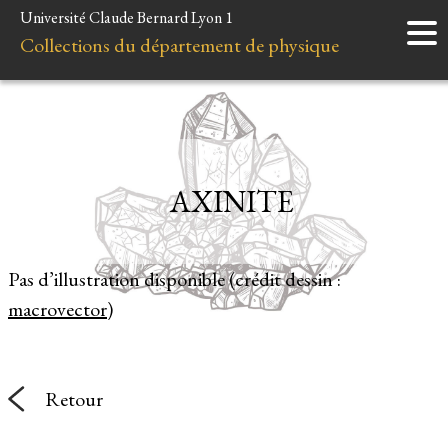
Université Claude Bernard Lyon 1
Accueil
Collections du département de physique
Instruments
Minéraux
Liens et ressources
AXINITE
Pas d’illustration disponible (crédit dessin :
macrovector
)
Retour