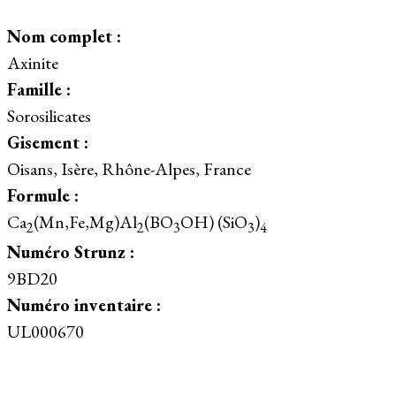
Nom complet :
Axinite
Famille :
Sorosilicates
Gisement :
Oisans, Isère, Rhône-Alpes, France
Formule :
Ca
(Mn,Fe,Mg)Al
(BO
OH) (SiO
)
2
2
3
3
4
Numéro Strunz :
9BD20
Numéro inventaire :
UL000670