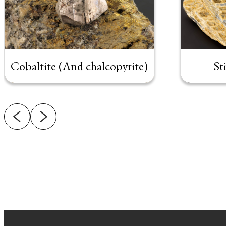
Cobaltite (And chalcopyrite)
St