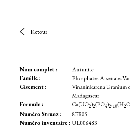
Retour
Nom complet :
Autunite
Famille :
Phosphates ArsenatesVa
Gisement :
Vinaninkarena Uranium d
Madagascar
Formule :
Ca(UO
)
(PO
)
,
(H
O
2
2
4
2
10
2
Numéro Strunz :
8EB05
Numéro inventaire :
UL006483