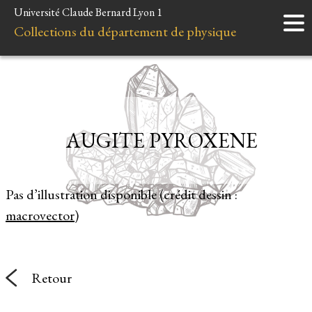
Université Claude Bernard Lyon 1
Accueil
Collections du département de physique
Instruments
Minéraux
Liens et ressources
AUGITE PYROXENE
Pas d’illustration disponible (crédit dessin :
macrovector
)
Retour