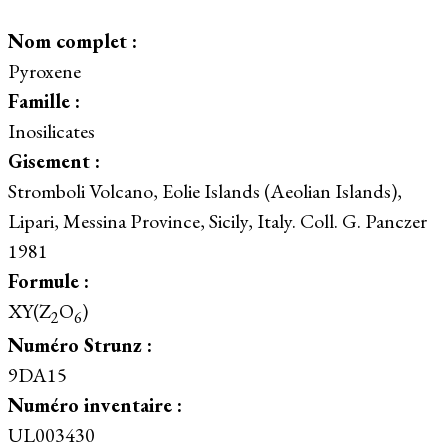
Nom complet :
Pyroxene
Famille :
Inosilicates
Gisement :
Stromboli Volcano, Eolie Islands (Aeolian Islands),
Lipari, Messina Province, Sicily, Italy. Coll. G. Panczer
1981
Formule :
XY(Z
O
)
2
6
Numéro Strunz :
9DA15
Numéro inventaire :
UL003430