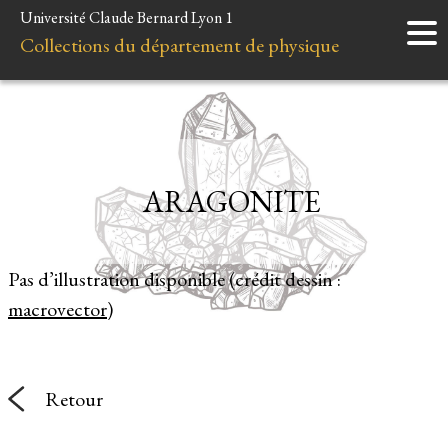
Université Claude Bernard Lyon 1
Accueil
Collections du département de physique
Instruments
Minéraux
Liens et ressources
ARAGONITE
Pas d’illustration disponible (crédit dessin :
macrovector
)
Retour