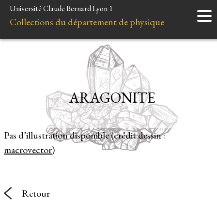
Université Claude Bernard Lyon 1
Accueil
Collections du département de physique
Instruments
Minéraux
Liens et ressources
ARAGONITE
Pas d’illustration disponible (crédit dessin :
macrovector
)
Retour