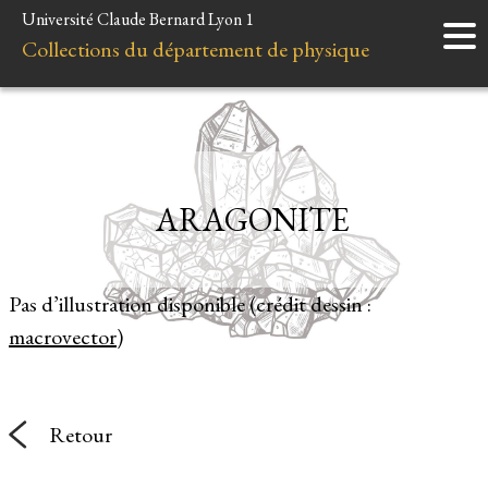
Université Claude Bernard Lyon 1
Accueil
Collections du département de physique
Instruments
Minéraux
Liens et ressources
ARAGONITE
Pas d’illustration disponible (crédit dessin :
macrovector
)
Retour