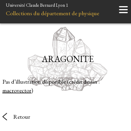
Université Claude Bernard Lyon 1
Accueil
Collections du département de physique
Instruments
Minéraux
Liens et ressources
ARAGONITE
Pas d’illustration disponible (crédit dessin :
macrovector
)
Retour