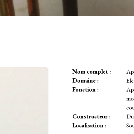
Nom complet :
App
Domaine :
Ele
Fonction :
App
mon
cou
Constructeur :
Du
Localisation :
So