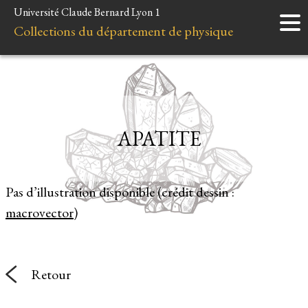
Université Claude Bernard Lyon 1
Accueil
Collections du département de physique
Instruments
Minéraux
Liens et ressources
APATITE
Pas d’illustration disponible (crédit dessin :
macrovector
)
Retour