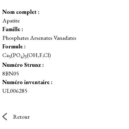
Nom complet :
Apatite
Famille :
Phosphates Arsenates Vanadates
Formule :
Ca
(PO
)
(OH,F,Cl)
5
4
3
Numéro Strunz :
8BN05
Numéro inventaire :
UL006285
Retour