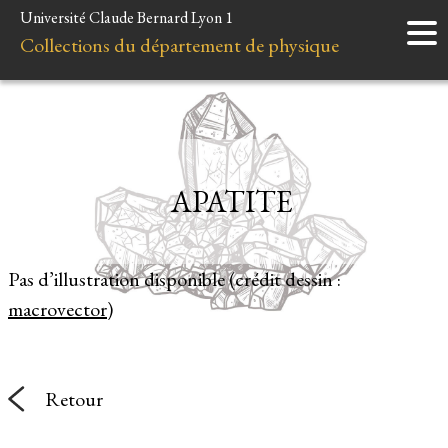
Université Claude Bernard Lyon 1
Accueil
Collections du département de physique
Instruments
Minéraux
Liens et ressources
APATITE
Pas d’illustration disponible (crédit dessin :
macrovector
)
Retour