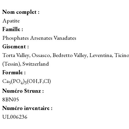
Nom complet :
Apatite
Famille :
Phosphates Arsenates Vanadates
Gisement :
Torta Valley, Ossasco, Bedretto Valley, Leventina, Ticin
(Tessin), Switzerland
Formule :
Ca
(PO
)
(OH,F,Cl)
5
4
3
Numéro Strunz :
8BN05
Numéro inventaire :
UL006236