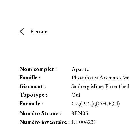
Retour
Nom complet :
Apatite
Famille :
Phosphates Arsenates Va
Gisement :
Sauberg Mine, Ehrenfried
Topotype :
Oui
Formule :
Ca
(PO
)
(OH,F,Cl)
5
4
3
Numéro Strunz :
8BN05
Numéro inventaire :
UL006231