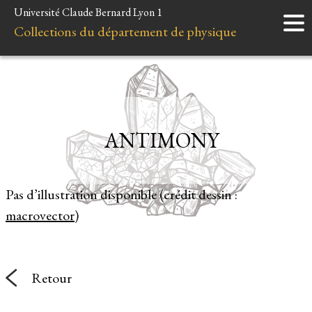
Université Claude Bernard Lyon 1
Accueil
Collections du département de physique
Instruments
Minéraux
Liens et ressources
ANTIMONY
Pas d’illustration disponible (crédit dessin :
macrovector
)
Retour