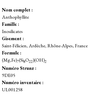
Nom complet :
Anthophyllite
Famille :
Inosilicates
Gisement :
Saint-Félicien, Ardèche, Rhône-Alpes, France
Formule :
(Mg,Fe)
(Si
O
)(OH)
7
8
22
2
Numéro Strunz :
9DE05
Numéro inventaire :
UL001258