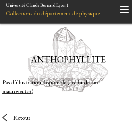
Université Claude Bernard Lyon 1
Accueil
Collections du département de physique
Instruments
Minéraux
Liens et ressources
ANTHOPHYLLITE
Pas d’illustration disponible (crédit dessin :
macrovector
)
Retour