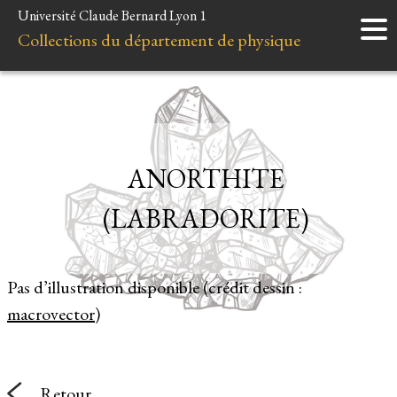
Université Claude Bernard Lyon 1
Accueil
Collections du département de physique
Instruments
Minéraux
Liens et ressources
ANORTHITE
(LABRADORITE)
Pas d’illustration disponible (crédit dessin :
macrovector
)
Retour