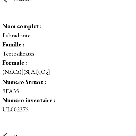
Nom complet :
Labradorite
Famille :
Tectosilicates
Formule :
(Na,Ca)[(Si,Al)
O
]
4
8
Numéro Strunz :
9FA35
Numéro inventaire :
UL002375