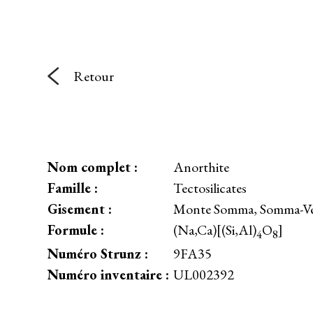
Retour
Nom complet :
Anorthite
Famille :
Tectosilicates
Gisement :
Monte Somma, Somma-Vesu
Formule :
(Na,Ca)[(Si,Al)
O
]
4
8
Numéro Strunz :
9FA35
Numéro inventaire :
UL002392