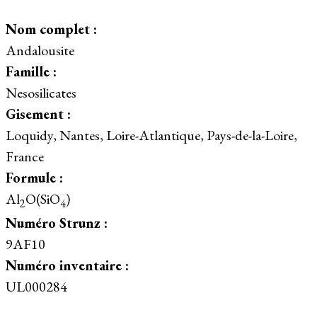
Nom complet :
Andalousite
Famille :
Nesosilicates
Gisement :
Loquidy, Nantes, Loire-Atlantique, Pays-de-la-Loire,
France
Formule :
Al
O(SiO
)
2
4
Numéro Strunz :
9AF10
Numéro inventaire :
UL000284