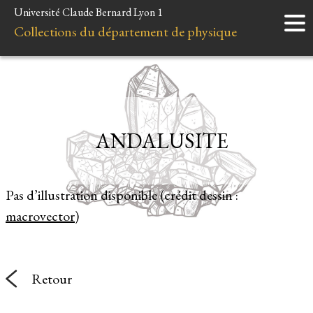
Université Claude Bernard Lyon 1
Accueil
Collections du département de physique
Instruments
Minéraux
Liens et ressources
ANDALUSITE
Pas d’illustration disponible (crédit dessin :
macrovector
)
Retour