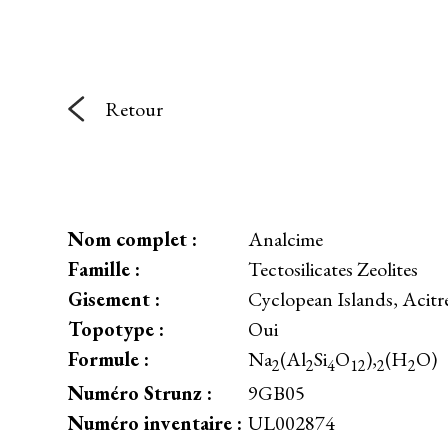
Retour
Nom complet :
Analcime
Famille :
Tectosilicates Zeolites
Gisement :
Cyclopean Islands, Acitre
Topotype :
Oui
Formule :
Na
(Al
Si
O
),
(H
O)
2
2
4
12
2
2
Numéro Strunz :
9GB05
Numéro inventaire :
UL002874