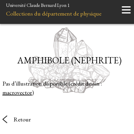
Université Claude Bernard Lyon 1
Accueil
Collections du département de physique
Instruments
Minéraux
Liens et ressources
AMPHIBOLE (NEPHRITE)
Pas d’illustration disponible (crédit dessin :
macrovector
)
Retour