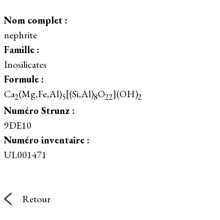
Nom complet :
nephrite
Famille :
Inosilicates
Formule :
Ca
(Mg,Fe,Al)
[(Si,Al)
O
](OH)
2
5
8
22
2
Numéro Strunz :
9DE10
Numéro inventaire :
UL001471
Retour