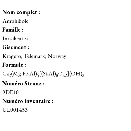
Nom complet :
Amphibole
Famille :
Inosilicates
Gisement :
Kragerø, Telemark, Norway
Formule :
Ca
(Mg,Fe,Al)
[(Si,Al)
O
](OH)
2
5
8
22
2
Numéro Strunz :
9DE10
Numéro inventaire :
UL001453