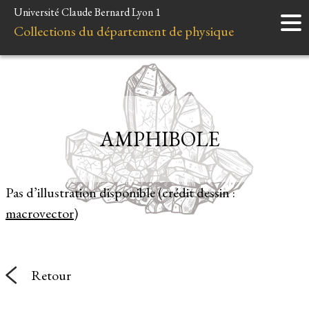
Université Claude Bernard Lyon 1
Accueil
Collections du département de physique
Instruments
Minéraux
Liens et ressources
AMPHIBOLE
Pas d’illustration disponible (crédit dessin :
macrovector
)
Retour