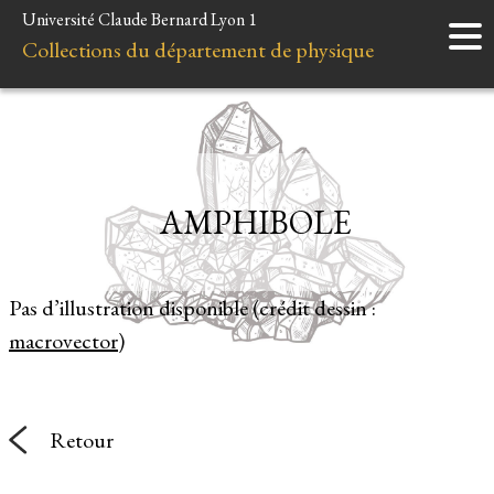
Université Claude Bernard Lyon 1
Accueil
Collections du département de physique
Instruments
Minéraux
Liens et ressources
AMPHIBOLE
Pas d’illustration disponible (crédit dessin :
macrovector
)
Retour