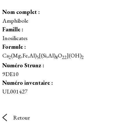
Nom complet :
Amphibole
Famille :
Inosilicates
Formule :
Ca
(Mg,Fe,Al)
[(Si,Al)
O
](OH)
2
5
8
22
2
Numéro Strunz :
9DE10
Numéro inventaire :
UL001427
Retour