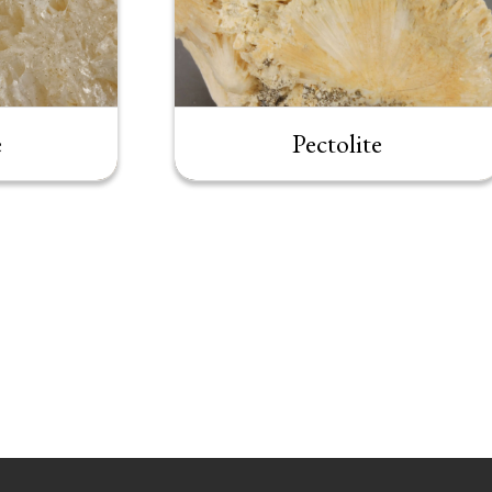
e
Pectolite