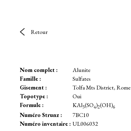
Retour
Nom complet :
Alunite
Famille :
Sulfates
Gisement :
Tolfa Mts District, Rome 
Topotype :
Oui
Formule :
KAl
(SO
)
(OH)
3
4
2
6
Numéro Strunz :
7BC10
Numéro inventaire :
UL006032