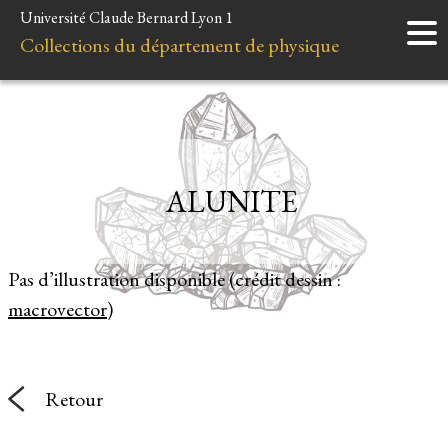
Université Claude Bernard Lyon 1
Accueil
Collections du département de physique
Instruments
Minéraux
Liens et ressources
ALUNITE
Pas d’illustration disponible (crédit dessin :
macrovector
)
Retour