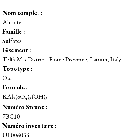
Nom complet :
Alunite
Famille :
Sulfates
Gisement :
Tolfa Mts District, Rome Province, Latium, Italy
Topotype :
Oui
Formule :
KAl
(SO
)
(OH)
3
4
2
6
Numéro Strunz :
7BC10
Numéro inventaire :
UL006034